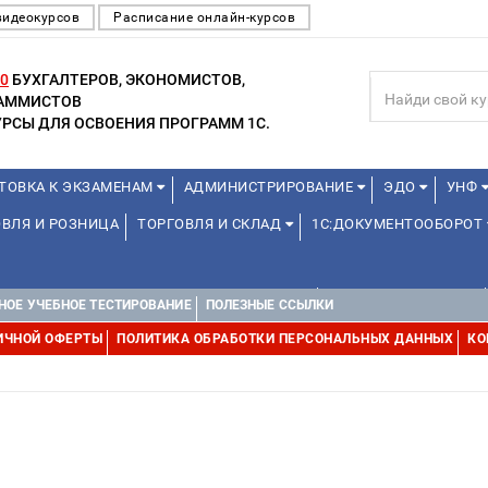
видеокурсов
Расписание онлайн-курсов
0
БУХГАЛТЕРОВ, ЭКОНОМИСТОВ,
РАММИСТОВ
РСЫ ДЛЯ ОСВОЕНИЯ ПРОГРАММ 1С.
ТОВКА К ЭКЗАМЕНАМ
АДМИНИСТРИРОВАНИЕ
ЭДО
УНФ
ВЛЯ И РОЗНИЦА
ТОРГОВЛЯ И СКЛАД
1С:ДОКУМЕНТООБОРОТ
ДЛЯ ПРЕПОДАВАТЕЛЕЙ ШКОЛЬНЫХ КУРСОВ
ДЛЯ ШКОЛЬНИКОВ
НОЕ УЧЕБНОЕ ТЕСТИРОВАНИЕ
ПОЛЕЗНЫЕ ССЫЛКИ
Е
1С:МЕДИЦИНА
WEB, JAVA И ANDROID
ИЧНОЙ ОФЕРТЫ
ПОЛИТИКА ОБРАБОТКИ ПЕРСОНАЛЬНЫХ ДАННЫХ
КО