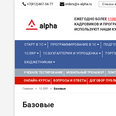
+7(812)467-34-77
orders@s-alpha.ru
Список 
ЕЖЕГОДНО БОЛЕЕ
1100
КАДРОВИКОВ И ПРОГ
ИСПОЛЬЗУЮТ НАШИ КУ
СТАРТ В 1С
ПРОГРАММИРОВАНИЕ В 1С
ПОДГО
1С:ERP
1С:БУХГАЛТЕРИЯ И УПРОЩЕНКА
ТОРГО
БЮДЖЕТНИКАМ
МИНИ-КУРСЫ
КУРСЫ ДЛЯ ШКОЛЬНИКОВ
КУРСЫ 
УЧЕБНОЕ ТЕСТИРОВАНИЕ
МОБИЛЬНЫЙ ТРЕНАЖЕР
ПЛАТ
УПРАВЛЕНИЕ ПРОЕКТАМИ
УПРАВЛЕНЦАМ
ДРУГИ
ОНЛАЙН-КУРСЫ
ВОПРОСЫ И ОТВЕТЫ
ДОГОВОР ПУБЛ
»
»
Главная
1С:ERP
Базовые
Базовые