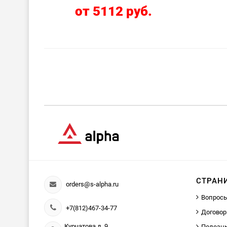
от 5112 руб.
СТРАН
orders@s-alpha.ru
Вопросы
+7(812)467-34-77
Договор
Курчатова д. 9
Полезн